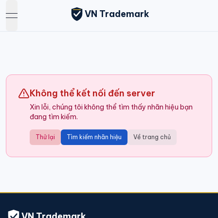
VN Trademark
open navigation menu
Không thể kết nối đến server
Xin lỗi, chúng tôi không thể tìm thấy nhãn hiệu bạn
đang tìm kiếm.
Thử lại
Tìm kiếm nhãn hiệu
Về trang chủ
VN Trademark