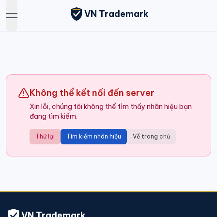
VN Trademark
open navigation menu
Không thể kết nối đến server
Xin lỗi, chúng tôi không thể tìm thấy nhãn hiệu bạn
đang tìm kiếm.
Thử lại
Tìm kiếm nhãn hiệu
Về trang chủ
VN Trademark