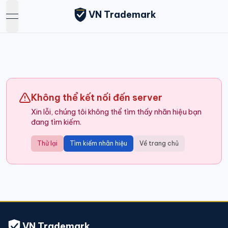
VN Trademark
open navigation menu
Không thể kết nối đến server
Xin lỗi, chúng tôi không thể tìm thấy nhãn hiệu bạn
đang tìm kiếm.
Thử lại
Tìm kiếm nhãn hiệu
Về trang chủ
VN Trademark