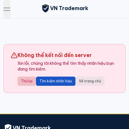
VN Trademark
open navigation menu
Không thể kết nối đến server
Xin lỗi, chúng tôi không thể tìm thấy nhãn hiệu bạn
đang tìm kiếm.
Thử lại
Tìm kiếm nhãn hiệu
Về trang chủ
VN Trademark