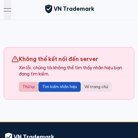
VN Trademark
open navigation menu
Không thể kết nối đến server
Xin lỗi, chúng tôi không thể tìm thấy nhãn hiệu bạn
đang tìm kiếm.
Thử lại
Tìm kiếm nhãn hiệu
Về trang chủ
VN Trademark