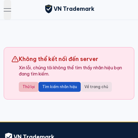
VN Trademark
open navigation menu
Không thể kết nối đến server
Xin lỗi, chúng tôi không thể tìm thấy nhãn hiệu bạn
đang tìm kiếm.
Thử lại
Tìm kiếm nhãn hiệu
Về trang chủ
VN Trademark