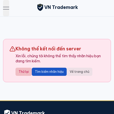
VN Trademark
open navigation menu
Không thể kết nối đến server
Xin lỗi, chúng tôi không thể tìm thấy nhãn hiệu bạn
đang tìm kiếm.
Thử lại
Tìm kiếm nhãn hiệu
Về trang chủ
VN Trademark