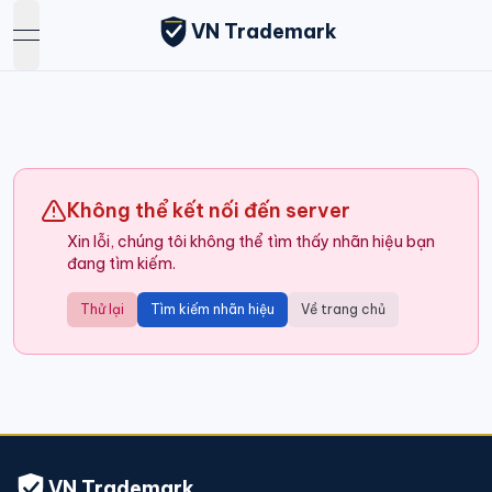
VN Trademark
open navigation menu
Không thể kết nối đến server
Xin lỗi, chúng tôi không thể tìm thấy nhãn hiệu bạn
đang tìm kiếm.
Thử lại
Tìm kiếm nhãn hiệu
Về trang chủ
VN Trademark