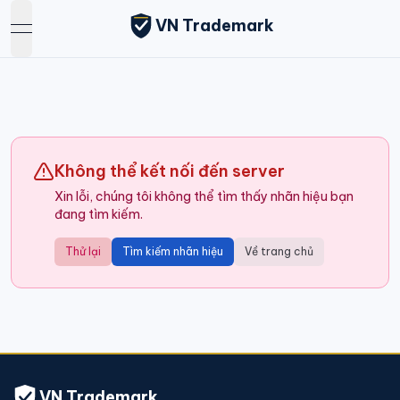
VN Trademark
open navigation menu
Không thể kết nối đến server
Xin lỗi, chúng tôi không thể tìm thấy nhãn hiệu bạn
đang tìm kiếm.
Thử lại
Tìm kiếm nhãn hiệu
Về trang chủ
VN Trademark