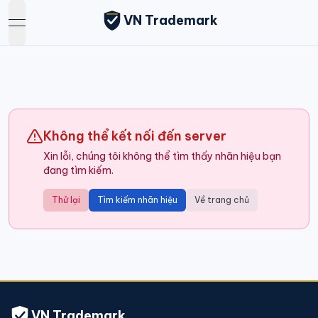
VN Trademark
open navigation menu
Không thể kết nối đến server
Xin lỗi, chúng tôi không thể tìm thấy nhãn hiệu bạn
đang tìm kiếm.
Thử lại
Tìm kiếm nhãn hiệu
Về trang chủ
VN Trademark