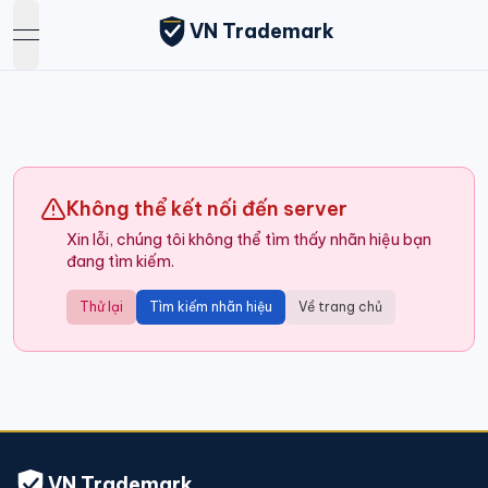
VN Trademark
open navigation menu
Không thể kết nối đến server
Xin lỗi, chúng tôi không thể tìm thấy nhãn hiệu bạn
đang tìm kiếm.
Thử lại
Tìm kiếm nhãn hiệu
Về trang chủ
VN Trademark