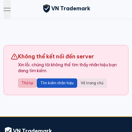
VN Trademark
open navigation menu
Không thể kết nối đến server
Xin lỗi, chúng tôi không thể tìm thấy nhãn hiệu bạn
đang tìm kiếm.
Thử lại
Tìm kiếm nhãn hiệu
Về trang chủ
VN Trademark