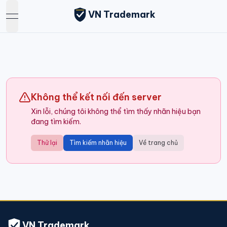
VN Trademark
open navigation menu
Không thể kết nối đến server
Xin lỗi, chúng tôi không thể tìm thấy nhãn hiệu bạn
đang tìm kiếm.
Thử lại
Tìm kiếm nhãn hiệu
Về trang chủ
VN Trademark