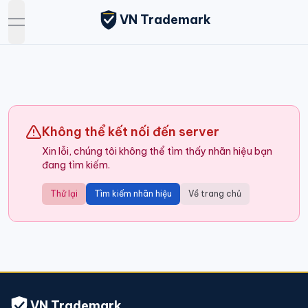
VN Trademark
open navigation menu
Không thể kết nối đến server
Xin lỗi, chúng tôi không thể tìm thấy nhãn hiệu bạn
đang tìm kiếm.
Thử lại
Tìm kiếm nhãn hiệu
Về trang chủ
VN Trademark