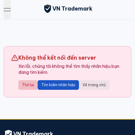
VN Trademark
open navigation menu
Không thể kết nối đến server
Xin lỗi, chúng tôi không thể tìm thấy nhãn hiệu bạn
đang tìm kiếm.
Thử lại
Tìm kiếm nhãn hiệu
Về trang chủ
VN Trademark