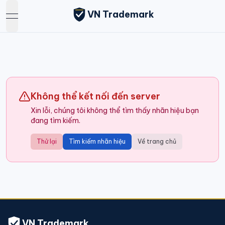
VN Trademark
open navigation menu
Không thể kết nối đến server
Xin lỗi, chúng tôi không thể tìm thấy nhãn hiệu bạn
đang tìm kiếm.
Thử lại
Tìm kiếm nhãn hiệu
Về trang chủ
VN Trademark