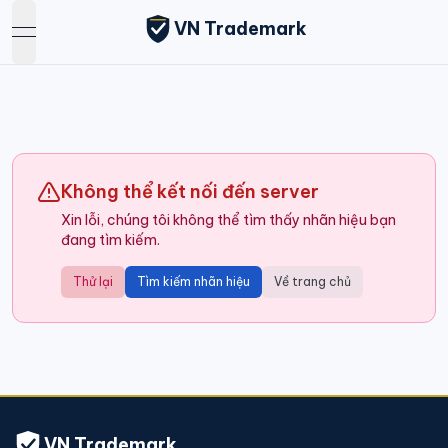
VN Trademark
open navigation menu
Không thể kết nối đến server
Xin lỗi, chúng tôi không thể tìm thấy nhãn hiệu bạn
đang tìm kiếm.
Thử lại
Tìm kiếm nhãn hiệu
Về trang chủ
VN Trademark