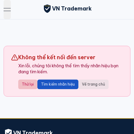
VN Trademark
open navigation menu
Không thể kết nối đến server
Xin lỗi, chúng tôi không thể tìm thấy nhãn hiệu bạn
đang tìm kiếm.
Thử lại
Tìm kiếm nhãn hiệu
Về trang chủ
VN Trademark