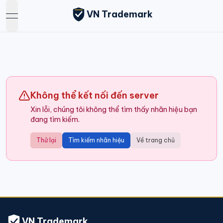
VN Trademark
open navigation menu
Không thể kết nối đến server
Xin lỗi, chúng tôi không thể tìm thấy nhãn hiệu bạn
đang tìm kiếm.
Thử lại
Tìm kiếm nhãn hiệu
Về trang chủ
VN Trademark