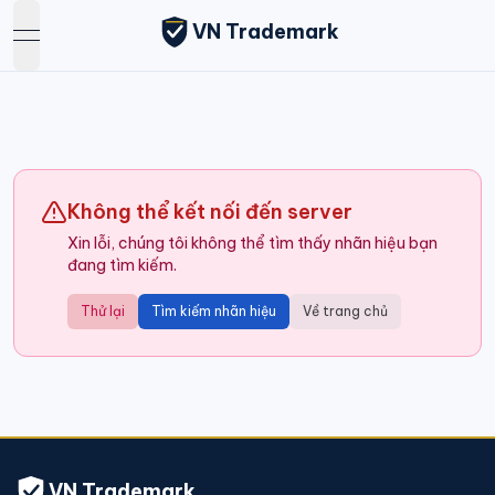
VN Trademark
open navigation menu
Không thể kết nối đến server
Xin lỗi, chúng tôi không thể tìm thấy nhãn hiệu bạn
đang tìm kiếm.
Thử lại
Tìm kiếm nhãn hiệu
Về trang chủ
VN Trademark