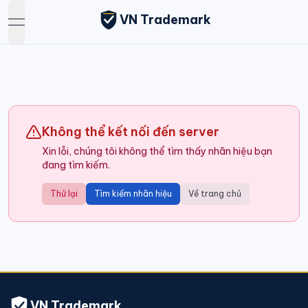
VN Trademark
open navigation menu
Không thể kết nối đến server
Xin lỗi, chúng tôi không thể tìm thấy nhãn hiệu bạn
đang tìm kiếm.
Thử lại
Tìm kiếm nhãn hiệu
Về trang chủ
VN Trademark