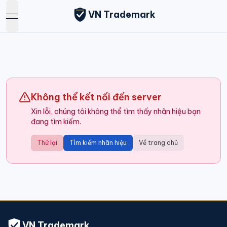
VN Trademark
open navigation menu
Không thể kết nối đến server
Xin lỗi, chúng tôi không thể tìm thấy nhãn hiệu bạn
đang tìm kiếm.
Thử lại
Tìm kiếm nhãn hiệu
Về trang chủ
VN Trademark