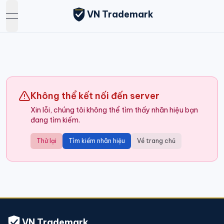
VN Trademark
open navigation menu
Không thể kết nối đến server
Xin lỗi, chúng tôi không thể tìm thấy nhãn hiệu bạn
đang tìm kiếm.
Thử lại
Tìm kiếm nhãn hiệu
Về trang chủ
VN Trademark