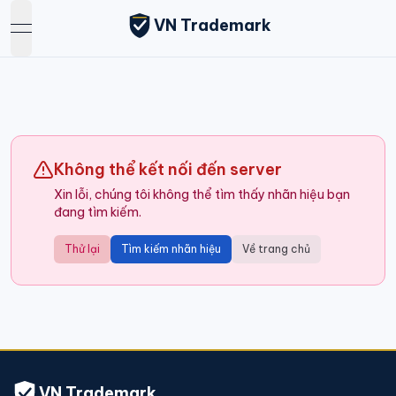
VN Trademark
open navigation menu
Không thể kết nối đến server
Xin lỗi, chúng tôi không thể tìm thấy nhãn hiệu bạn
đang tìm kiếm.
Thử lại
Tìm kiếm nhãn hiệu
Về trang chủ
VN Trademark