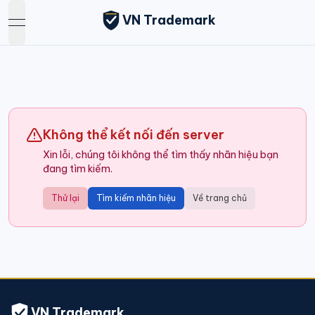
VN Trademark
open navigation menu
Không thể kết nối đến server
Xin lỗi, chúng tôi không thể tìm thấy nhãn hiệu bạn
đang tìm kiếm.
Thử lại
Tìm kiếm nhãn hiệu
Về trang chủ
VN Trademark