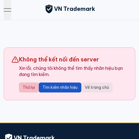
VN Trademark
open navigation menu
Không thể kết nối đến server
Xin lỗi, chúng tôi không thể tìm thấy nhãn hiệu bạn
đang tìm kiếm.
Thử lại
Tìm kiếm nhãn hiệu
Về trang chủ
VN Trademark