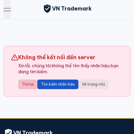
VN Trademark
open navigation menu
Không thể kết nối đến server
Xin lỗi, chúng tôi không thể tìm thấy nhãn hiệu bạn
đang tìm kiếm.
Thử lại
Tìm kiếm nhãn hiệu
Về trang chủ
VN Trademark