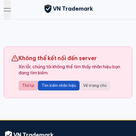
VN Trademark
open navigation menu
Không thể kết nối đến server
Xin lỗi, chúng tôi không thể tìm thấy nhãn hiệu bạn
đang tìm kiếm.
Thử lại
Tìm kiếm nhãn hiệu
Về trang chủ
VN Trademark