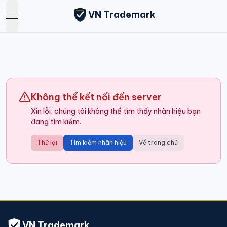
VN Trademark
open navigation menu
Không thể kết nối đến server
Xin lỗi, chúng tôi không thể tìm thấy nhãn hiệu bạn
đang tìm kiếm.
Thử lại
Tìm kiếm nhãn hiệu
Về trang chủ
VN Trademark