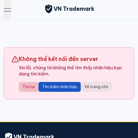
VN Trademark
open navigation menu
Không thể kết nối đến server
Xin lỗi, chúng tôi không thể tìm thấy nhãn hiệu bạn
đang tìm kiếm.
Thử lại
Tìm kiếm nhãn hiệu
Về trang chủ
VN Trademark