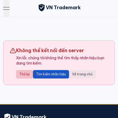
VN Trademark
open navigation menu
Không thể kết nối đến server
Xin lỗi, chúng tôi không thể tìm thấy nhãn hiệu bạn
đang tìm kiếm.
Thử lại
Tìm kiếm nhãn hiệu
Về trang chủ
VN Trademark