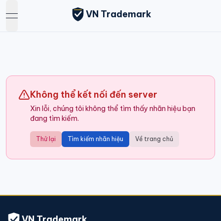
VN Trademark
open navigation menu
Không thể kết nối đến server
Xin lỗi, chúng tôi không thể tìm thấy nhãn hiệu bạn
đang tìm kiếm.
Thử lại
Tìm kiếm nhãn hiệu
Về trang chủ
VN Trademark