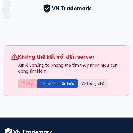
VN Trademark
open navigation menu
Không thể kết nối đến server
Xin lỗi, chúng tôi không thể tìm thấy nhãn hiệu bạn
đang tìm kiếm.
Thử lại
Tìm kiếm nhãn hiệu
Về trang chủ
VN Trademark