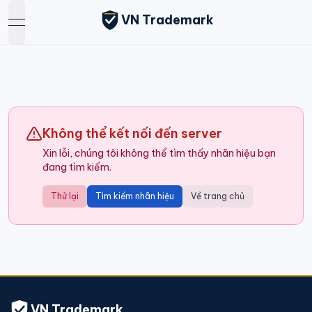
VN Trademark
open navigation menu
Không thể kết nối đến server
Xin lỗi, chúng tôi không thể tìm thấy nhãn hiệu bạn
đang tìm kiếm.
Thử lại
Tìm kiếm nhãn hiệu
Về trang chủ
VN Trademark