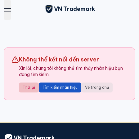
VN Trademark
open navigation menu
Không thể kết nối đến server
Xin lỗi, chúng tôi không thể tìm thấy nhãn hiệu bạn
đang tìm kiếm.
Thử lại
Tìm kiếm nhãn hiệu
Về trang chủ
VN Trademark