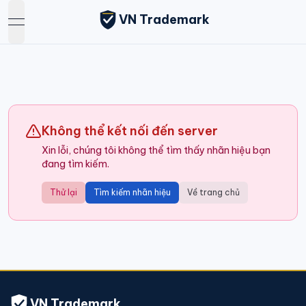
VN Trademark
open navigation menu
Không thể kết nối đến server
Xin lỗi, chúng tôi không thể tìm thấy nhãn hiệu bạn
đang tìm kiếm.
Thử lại
Tìm kiếm nhãn hiệu
Về trang chủ
VN Trademark