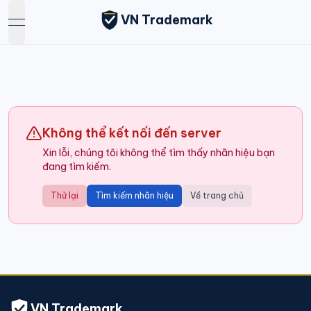
VN Trademark
open navigation menu
Không thể kết nối đến server
Xin lỗi, chúng tôi không thể tìm thấy nhãn hiệu bạn
đang tìm kiếm.
Thử lại
Tìm kiếm nhãn hiệu
Về trang chủ
VN Trademark