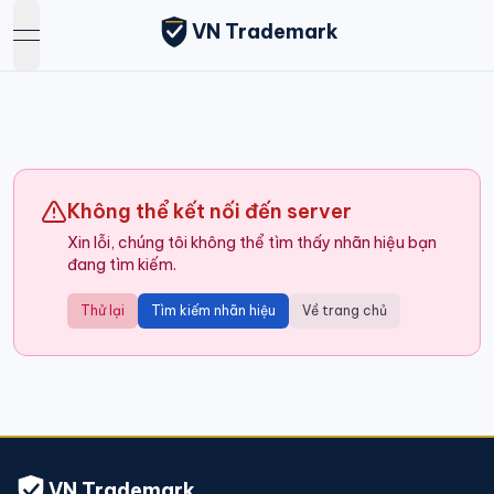
VN Trademark
open navigation menu
Không thể kết nối đến server
Xin lỗi, chúng tôi không thể tìm thấy nhãn hiệu bạn
đang tìm kiếm.
Thử lại
Tìm kiếm nhãn hiệu
Về trang chủ
VN Trademark