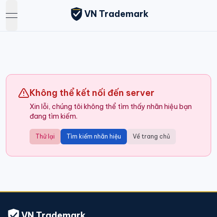
VN Trademark
open navigation menu
Không thể kết nối đến server
Xin lỗi, chúng tôi không thể tìm thấy nhãn hiệu bạn
đang tìm kiếm.
Thử lại
Tìm kiếm nhãn hiệu
Về trang chủ
VN Trademark