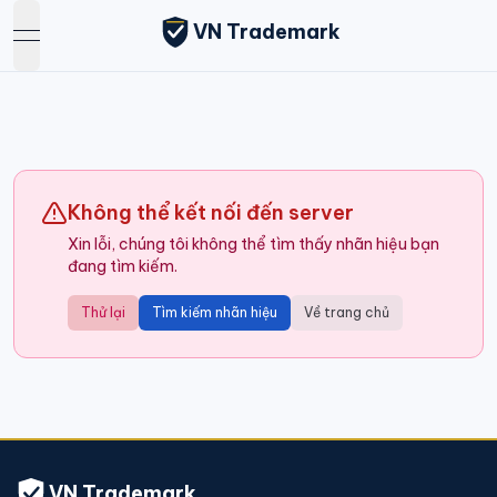
VN Trademark
open navigation menu
Không thể kết nối đến server
Xin lỗi, chúng tôi không thể tìm thấy nhãn hiệu bạn
đang tìm kiếm.
Thử lại
Tìm kiếm nhãn hiệu
Về trang chủ
VN Trademark