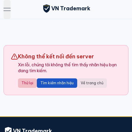
VN Trademark
open navigation menu
Không thể kết nối đến server
Xin lỗi, chúng tôi không thể tìm thấy nhãn hiệu bạn
đang tìm kiếm.
Thử lại
Tìm kiếm nhãn hiệu
Về trang chủ
VN Trademark