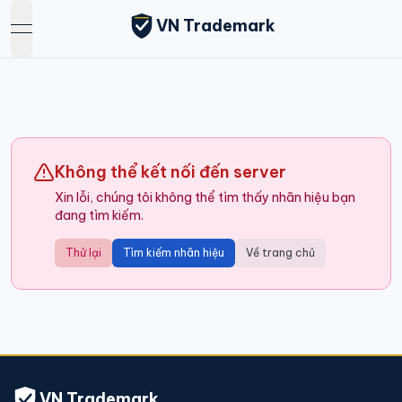
VN Trademark
open navigation menu
Không thể kết nối đến server
Xin lỗi, chúng tôi không thể tìm thấy nhãn hiệu bạn
đang tìm kiếm.
Thử lại
Tìm kiếm nhãn hiệu
Về trang chủ
VN Trademark