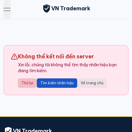
VN Trademark
open navigation menu
Không thể kết nối đến server
Xin lỗi, chúng tôi không thể tìm thấy nhãn hiệu bạn
đang tìm kiếm.
Thử lại
Tìm kiếm nhãn hiệu
Về trang chủ
VN Trademark