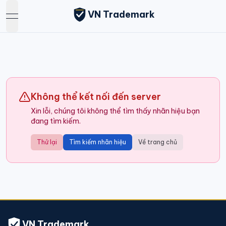
VN Trademark
open navigation menu
Không thể kết nối đến server
Xin lỗi, chúng tôi không thể tìm thấy nhãn hiệu bạn
đang tìm kiếm.
Thử lại
Tìm kiếm nhãn hiệu
Về trang chủ
VN Trademark