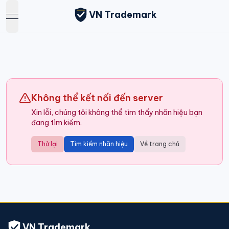
VN Trademark
open navigation menu
Không thể kết nối đến server
Xin lỗi, chúng tôi không thể tìm thấy nhãn hiệu bạn
đang tìm kiếm.
Thử lại
Tìm kiếm nhãn hiệu
Về trang chủ
VN Trademark