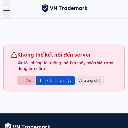
VN Trademark
open navigation menu
Không thể kết nối đến server
Xin lỗi, chúng tôi không thể tìm thấy nhãn hiệu bạn
đang tìm kiếm.
Thử lại
Tìm kiếm nhãn hiệu
Về trang chủ
VN Trademark