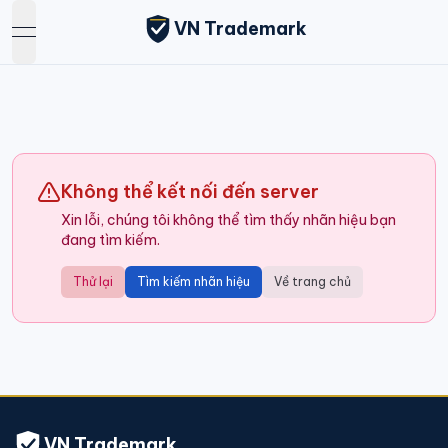
VN Trademark
open navigation menu
Không thể kết nối đến server
Xin lỗi, chúng tôi không thể tìm thấy nhãn hiệu bạn
đang tìm kiếm.
Thử lại
Tìm kiếm nhãn hiệu
Về trang chủ
VN Trademark