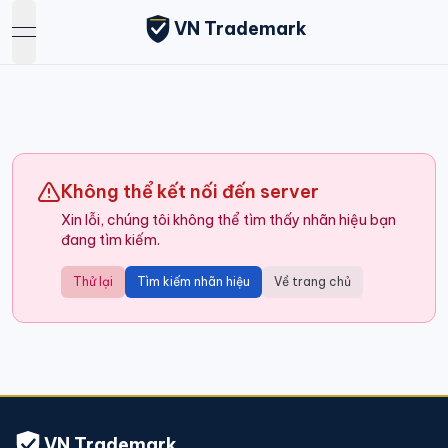
VN Trademark
open navigation menu
Không thể kết nối đến server
Xin lỗi, chúng tôi không thể tìm thấy nhãn hiệu bạn
đang tìm kiếm.
Thử lại
Tìm kiếm nhãn hiệu
Về trang chủ
VN Trademark