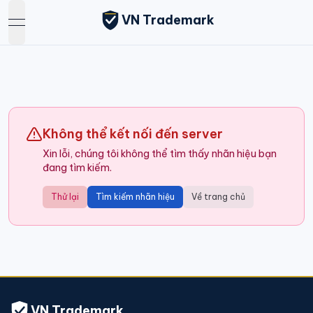
VN Trademark
open navigation menu
Không thể kết nối đến server
Xin lỗi, chúng tôi không thể tìm thấy nhãn hiệu bạn
đang tìm kiếm.
Thử lại
Tìm kiếm nhãn hiệu
Về trang chủ
VN Trademark