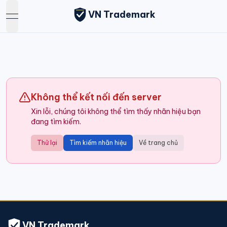
VN Trademark
open navigation menu
Không thể kết nối đến server
Xin lỗi, chúng tôi không thể tìm thấy nhãn hiệu bạn
đang tìm kiếm.
Thử lại
Tìm kiếm nhãn hiệu
Về trang chủ
VN Trademark